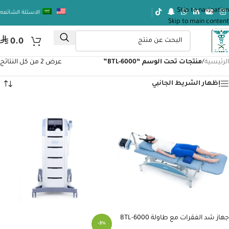
Skip to navigation
الاسئلة الشائعه
Skip to main content
⃁
0.0
الرئيسية
/
منتجات تحت الوسم “BTL-6000”
عرض ⁦2⁩ من كل النتائج
إظهار الشريط الجانبي
جهاز شد الفقرات مع طاولة BTL-6000
-3%