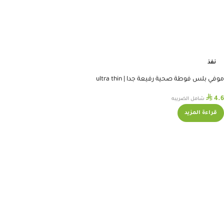
نفذ
موفي بلس فوطة صحية رفيعة جدا | ultra thin
pantyliners
⃁
4.6
شامل الضريبه
قراءة المزيد