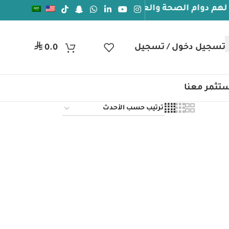
وام الصحة والعافيه
جيل دخول / تسجيل
ر.س
0.0
تثمر معنا