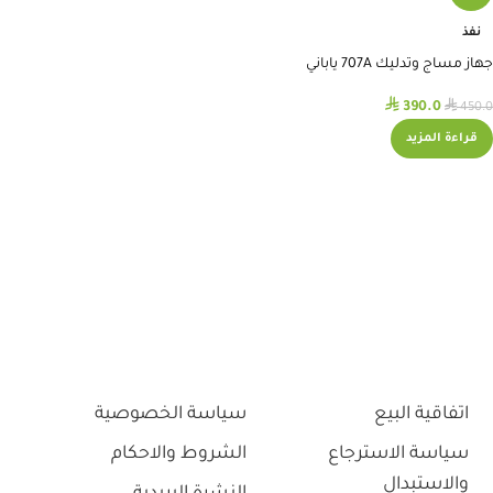
نفذ
جهاز مساج وتدليك 707A ياباني
⃁
⃁
390.0
450.0
قراءة المزيد
اتفاقية البيع
سياسة الخصوصية
سياسة الاسترجاع
الشروط والاحكام
والاستبدال