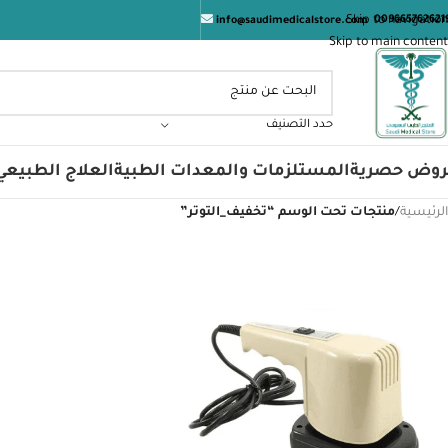
Skip to navigation
009665762621
info@saudimedicalstore.com
Skip to main content
حدد التصنيف
روض حصرية
المستلزمات والمعدات الطبية
العلاج الطبيعي
الرئيسية
/
منتجات تحت الوسم “تخفيف_التوتر”