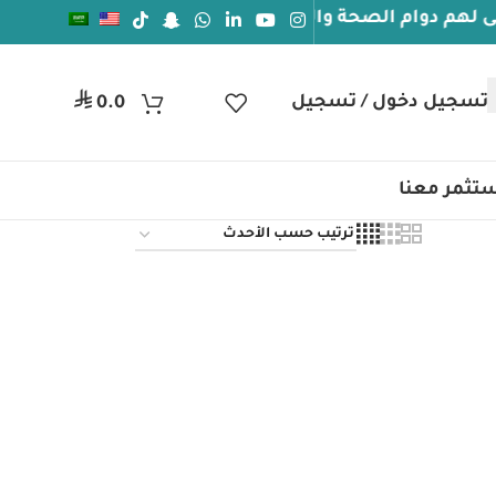
دوام الصحة والعافيه
جيل دخول / تسجيل
ر.س
0.0
تثمر معنا