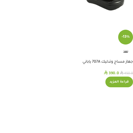
-13%
نفذ
جهاز مساج وتدليك 707A ياباني
⃁
⃁
390.0
450.0
قراءة المزيد