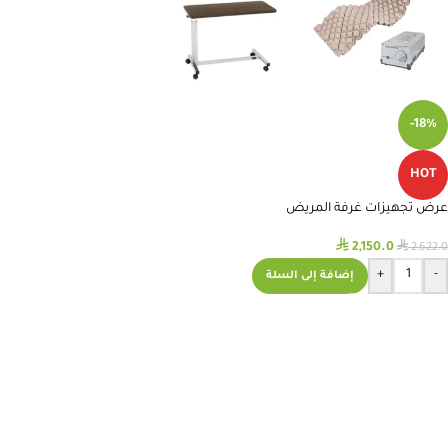
-18%
HOT
عرض تجهيزات غرفة المريض
⃁
⃁
2,150.0
2,622.0
+
-
إضافة إلى السلة