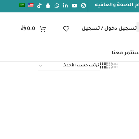
صحة والعافيه
⃁
تسجيل دخول / تسجيل
0.0
تثمر معنا