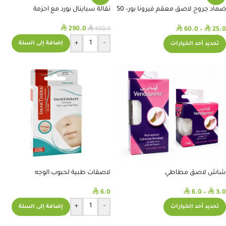
ضماد جروح لاصق معقم فيرونا بور– 50
نقالة سباينال بورد مع احزمة
قطعة
⃁
⃁
⃁
⃁
290.0
60.0
–
25.0
400.0
+
-
إضافة إلى السلة
تحديد أحد الخيارات
شاش لاصق مطاطي
لاصقات طبية لحبوب الوجه
⃁
⃁
⃁
6.0
6.0
–
3.0
+
-
تحديد أحد الخيارات
إضافة إلى السلة