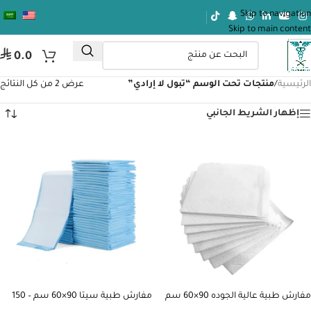
Skip to navigation
Skip to main content
⃁
0.0
الرئيسية
/
منتجات تحت الوسم “تبول لا إرادي”
عرض ⁦2⁩ من كل النتائج
إظهار الشريط الجانبي
مفارش طبية عالية الجوده 90×60 سم
مفارش طبية سيتا 90×60 سم – 150
-150 مفرش لون ابيض
مفرش