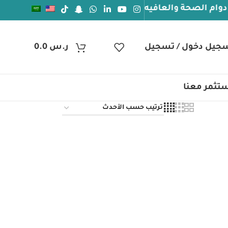
الصحة والعافيه
جيل دخول / تسجيل
ر.س
0.0
تثمر معنا