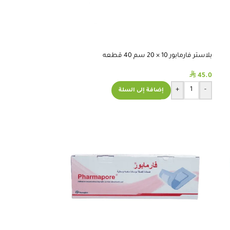
بلاستر فارمابور 10 × 20 سم 40 قطعه
⃁
45.0
+
-
إضافة إلى السلة