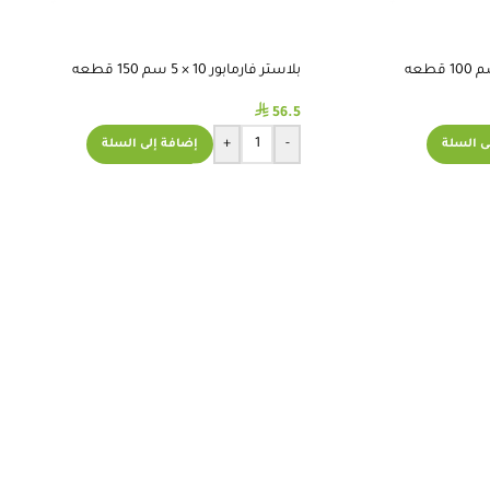
بلاستر فارمابور 10 × 5 سم 150 قطعه
⃁
56.5
+
-
ى السلة
إضافة إلى السلة