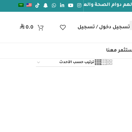
وام الصحة والعافيه
جيل دخول / تسجيل
ر.س
0.0
تثمر معنا