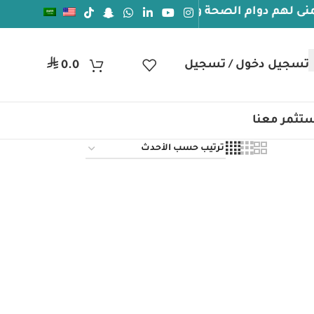
م دوام الصحة والعافيه
⃁
تسجيل دخول / تسجيل
0.0
تثمر معنا