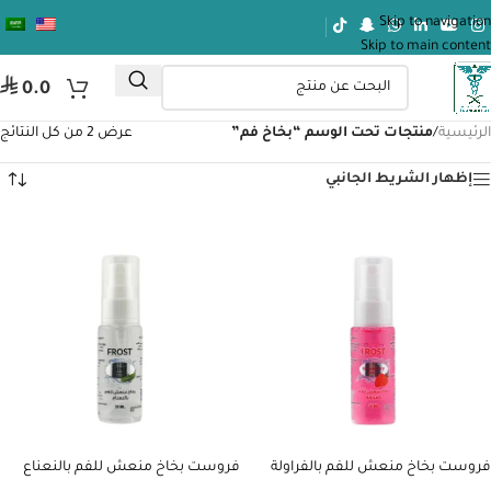
Skip to navigation
Skip to main content
⃁
0.0
الرئيسية
/
منتجات تحت الوسم “بخاخ فم”
عرض ⁦2⁩ من كل النتائج
إظهار الشريط الجانبي
فروست بخاخ منعش للفم بالفراولة
فروست بخاخ منعش للفم بالنعناع