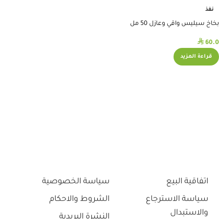
نفذ
بخاخ سيليس واقي وعازل 50 مل
كونفاتيك#420790
⃁
60.0
قراءة المزيد
اتفاقية البيع
سياسة الخصوصية
سياسة الاسترجاع
الشروط والاحكام
والاستبدال
النشرة البريدية