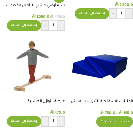
⃁
2,500.0
سلم أرضي خشبي للتأهيل الخطوات
+
-
إضافة إلى السلة
⃁
⃁
1,050.0
1,250.0
+
-
إضافة إلى السلة
المثلثات الاسفنجية للتدريب ( الفراش
عارضة التوازن الخشبية
المائل ) Wedge
⃁
⃁
⃁
470.0
750.0
–
195.0
+
-
إضافة إلى السلة
تحديد أحد الخيارات