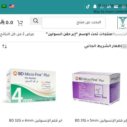
Skip to navigation
Skip to main content
⃁
0.0
الرئيسية
/
منتجات تحت الوسم “إبر حقن انسولين”
عرض ⁦2⁩ من كل النتائج
إظهار الشريط الجانبي
إبر قلم الإنسولين BD 31G × 5mm
ابر قلم الإنسولين BD 32G × 4mm