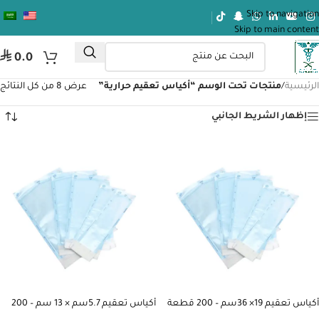
Skip to navigation
Skip to main content
⃁
0.0
الرئيسية
/
منتجات تحت الوسم “أكياس تعقيم حرارية”
عرض ⁦8⁩ من كل النتائج
إظهار الشريط الجانبي
أكياس تعقيم 19× 36سم – 200 قطعة
أكياس تعقيم 5.7سم × 13 سم – 200
قطعة