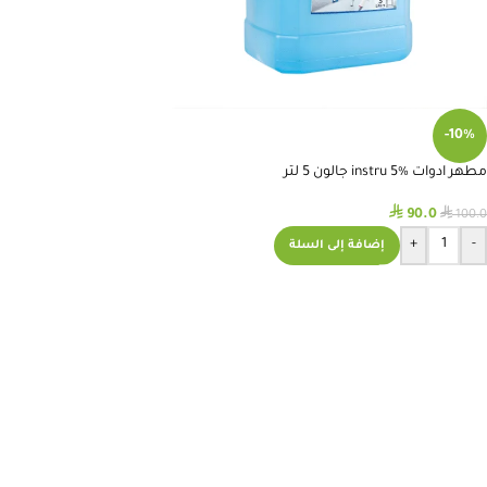
-10%
مطهر ادوات instru 5% جالون 5 لتر
⃁
⃁
90.0
100.0
+
-
إضافة إلى السلة