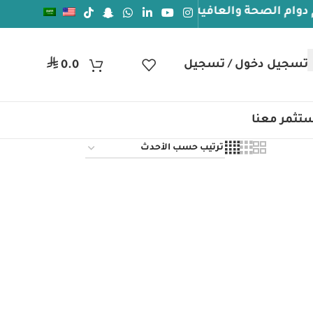
الصحة والعافيه
جيل دخول / تسجيل
ر.س
0.0
تثمر معنا