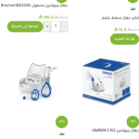
جهاز نيبولايزر محمول Bremed BD5200
نفذ
⃁
⃁
310.0
فلتر جهاز شفط بلغم
350.0
+
-
إضافة إلى السلة
⃁
⃁
15.0
20.0
قراءة المزيد
-13%
-17%
جهاز نيبولايزر OMRON C102
نفذ