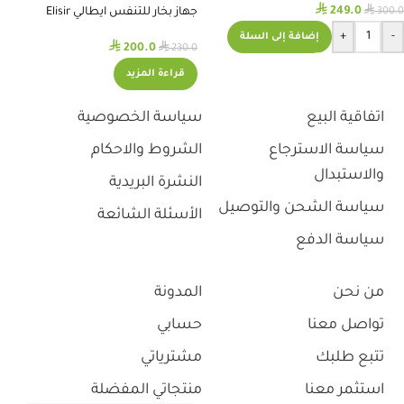
⃁
⃁
249.0
300.0
جهاز بخار للتنفس ايطالي Elisir
Nebulizer
+
-
إضافة إلى السلة
⃁
⃁
200.0
230.0
قراءة المزيد
اتفاقية البيع
سياسة الخصوصية
سياسة الاسترجاع
الشروط والاحكام
والاستبدال
النشرة البريدية
سياسة الشحن والتوصيل
الأسئلة الشائعة
سياسة الدفع
من نحن
المدونة
تواصل معنا
حسابي
تتبع طلبك
مشترياتي
استثمر معنا
منتجاتي المفضلة