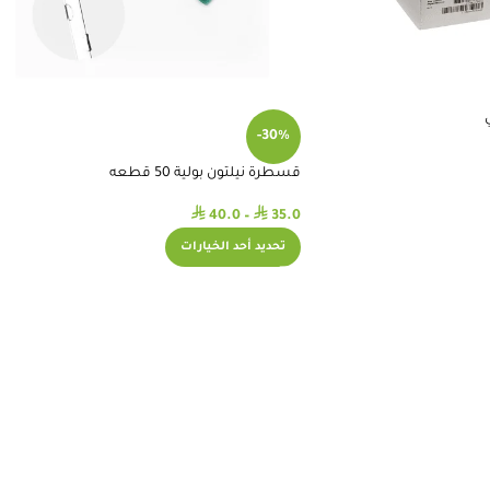
-30%
قسطرة نيلتون بولية 50 قطعه
⃁
⃁
40.0
–
35.0
تحديد أحد الخيارات