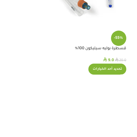
-55%
قسطرة بوليه سيليكون 100%
⃁
⃁
9.0
20.0
تحديد أحد الخيارات