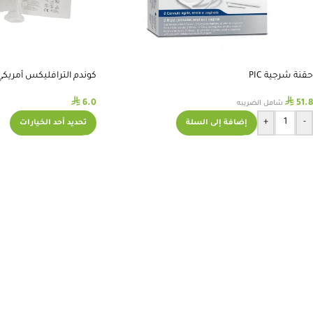
حقنة شرجية PIC
كوندم الترافليكس أمريكي
⃁
⃁
6.0
51.8
شامل الضريبه
+
-
إضافة إلى السلة
تحديد أحد الخيارات