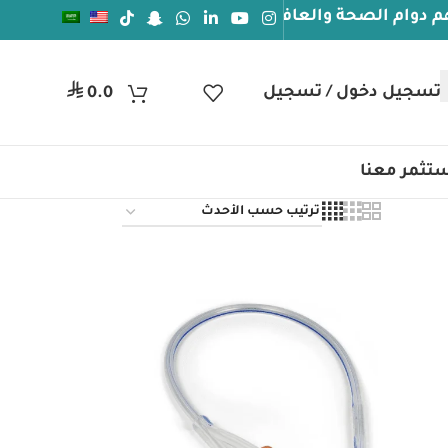
 الصحة والعافيه
جيل دخول / تسجيل
ر.س
0.0
تثمر معنا