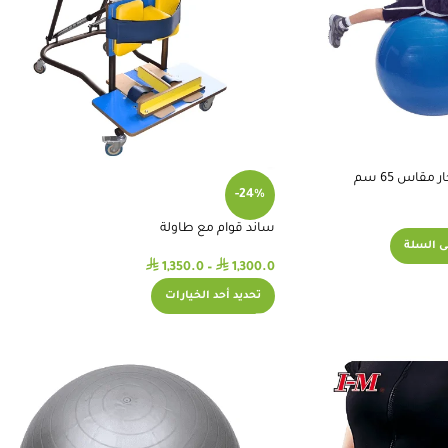
مقاس 65 سم
-24%
ساند قوام مع طاولة
ى السلة
⃁
⃁
1,350.0
–
1,300.0
تحديد أحد الخيارات