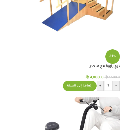
-11%
درج زاوية مع منحدر
⃁
⃁
4,000.0
4,500.0
+
-
إضافة إلى السلة