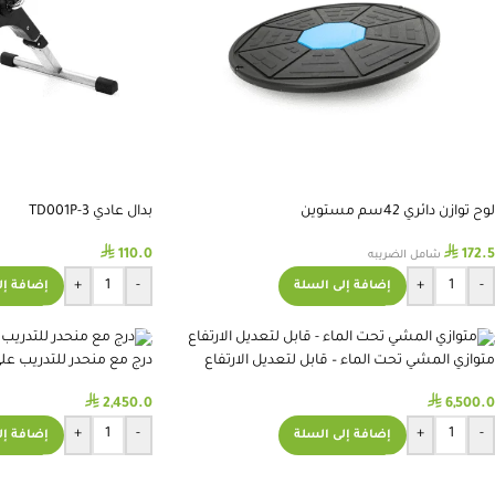
لوح توازن دائري 42سم مستوين
بدال عادي TD001P-3
⃁
⃁
110.0
172.5
شامل الضريبه
+
-
+
-
إضافة إلى السلة
إضافة إل
متوازي المشي تحت الماء – قابل لتعديل الارتفاع
درج مع منحدر للتدريب ع
⃁
⃁
2,450.0
6,500.0
+
-
+
-
إضافة إلى السلة
إضافة إل