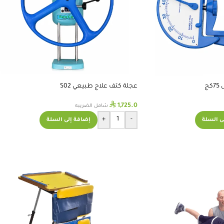
ج
عجلة كتف علاج طبيعي S02
⃁
1,725.0
شامل الضريبه
+
-
ى السلة
إضافة إلى السلة