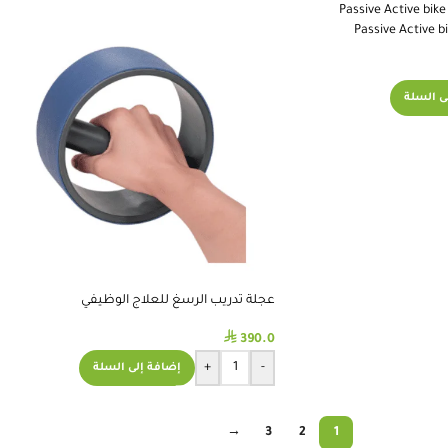
ى السلة
عجلة تدريب الرسغ للعلاج الوظيفي
⃁
390.0
+
-
إضافة إلى السلة
→
3
2
1