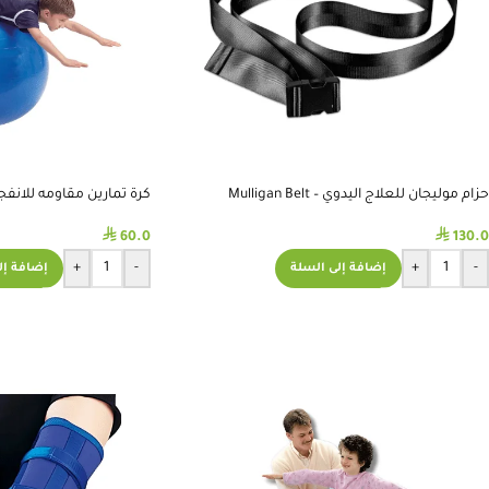
حزام موليجان للعلاج اليدوي – Mulligan Belt
كرة تمارين مقاومه للانفجار 
⃁
⃁
60.0
130.0
+
-
+
-
إضافة إلى السلة
إضافة إل