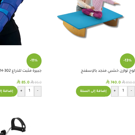
-11%
-13%
لوح توازن خشبي منجد بالإسفنج
جبيرة مثبت للذراع WH-302
⃁
⃁
⃁
⃁
85.0
740.0
95.0
850.0
+
-
+
-
إضافة إلى السلة
إضافة إل