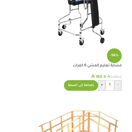
-14%
مشاية تعليم المشي 6 كفرات
⃁
⃁
950.0
1,100.0
+
-
إضافة إلى السلة