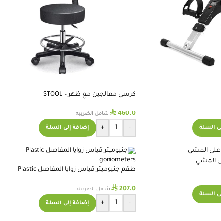
كرسي معالجين مع ظهر – STOOL
⃁
460.0
شامل الضريبه
+
-
ى السلة
إضافة إلى السلة
لى المشي
طقم جنيوميتر قياس زوايا المفاصل Plastic
goniometers
⃁
207.0
شامل الضريبه
ى السلة
+
-
إضافة إلى السلة