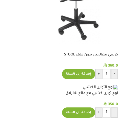
كرسي معالجين بدون ظهر STOOL
⃁
360.0
+
-
إضافة إلى السلة
لوح توازن خشبي مع مانع للانزلاق
⃁
350.0
+
-
إضافة إلى السلة