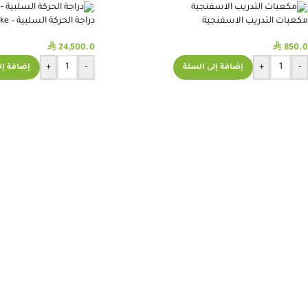
مكعبات التدريب الاسفنجية
دراجة الحركة السلبية – Passive Active bike
⃁
⃁
24,500.0
850.0
+
-
+
-
إضافة إلى السلة
إضافة إل