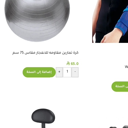
كرة تمارين مقاومه للانفجار مقاس 75 سم
⃁
65.0
+
-
إضافة إلى السلة
ى السلة