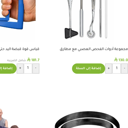
مجموعة أدوات الفحص العصبي مع مطارق
قياس قوة قبضة اليد حتى 75ك
المنعكسات
⃁
⃁
181.7
130.0
شامل الضريبه
+
-
+
-
إضافة إل
إضافة إلى السلة